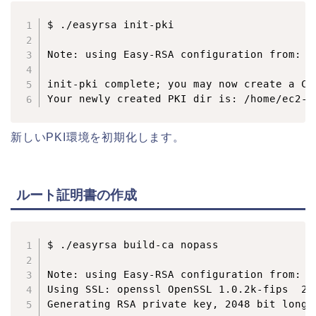
$ ./easyrsa init-pki

Note: using Easy-RSA configuration from: /
init-pki complete; you may now create a CA 
新しいPKI環境を初期化します。
ルート証明書の作成
$ ./easyrsa build-ca nopass

Note: using Easy-RSA configuration from: /
Using SSL: openssl OpenSSL 1.0.2k-fips  26 
Generating RSA private key, 2048 bit long m