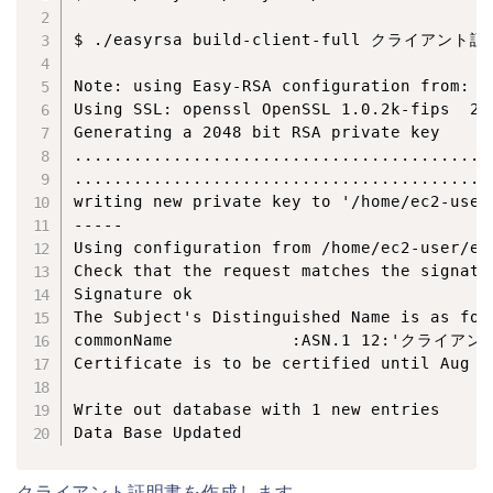
$ ./easyrsa build-client-full クライアント証
Note: using Easy-RSA configuration from: /
Using SSL: openssl OpenSSL 1.0.2k-fips  26 
Generating a 2048 bit RSA private key

...........................................
..........................................
writing new private key to '/home/ec2-user
-----

Using configuration from /home/ec2-user/ea
Check that the request matches the signatur
Signature ok

The Subject's Distinguished Name is as foll
commonName            :ASN.1 12:'クライア
Certificate is to be certified until Aug  
Write out database with 1 new entries

Data Base Updated
クライアント証明書を作成します。