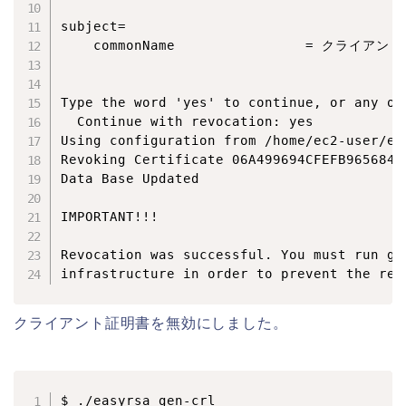
subject=

    commonName                = クライアン
Type the word 'yes' to continue, or any oth
  Continue with revocation: yes

Using configuration from /home/ec2-user/ea
Revoking Certificate 06A499694CFEFB965684B0
Data Base Updated

IMPORTANT!!!

Revocation was successful. You must run ge
クライアント証明書を無効にしました。
$ ./easyrsa gen-crl
