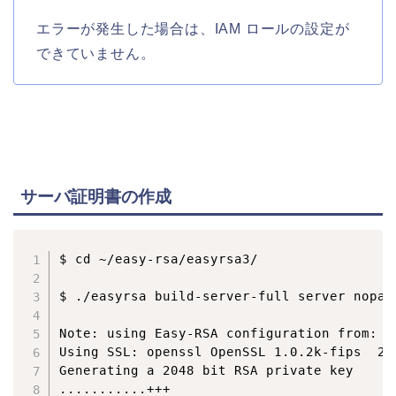
エラーが発生した場合は、IAM ロールの設定が
できていません。
サーバ証明書の作成
$ cd ~/easy-rsa/easyrsa3/

$ ./easyrsa build-server-full server nopass
Note: using Easy-RSA configuration from: /
Using SSL: openssl OpenSSL 1.0.2k-fips  26 
Generating a 2048 bit RSA private key

...........+++
