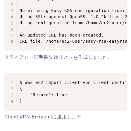
Note: using Easy-RSA configuration from: /
Using SSL: openssl OpenSSL 1.0.2k-fips  26 
Using configuration from /home/ec2-user/ea
An updated CRL has been created.

クライアント証明書失効リストを作成しました。
$ aws ec2 import-client-vpn-client-certifi
{

    "Return": true

}
Client VPN Endpointに適用します。