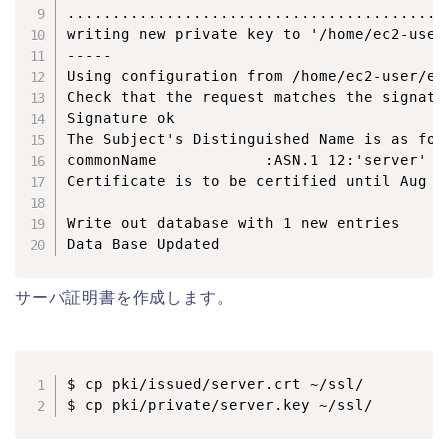
..........................................
writing new private key to '/home/ec2-user
-----

Using configuration from /home/ec2-user/ea
Check that the request matches the signatur
Signature ok

The Subject's Distinguished Name is as foll
commonName            :ASN.1 12:'server'

Certificate is to be certified until Aug  
Write out database with 1 new entries

サーバ証明書を作成します。
$ cp pki/issued/server.crt ~/ssl/

$ cp pki/private/server.key ~/ssl/