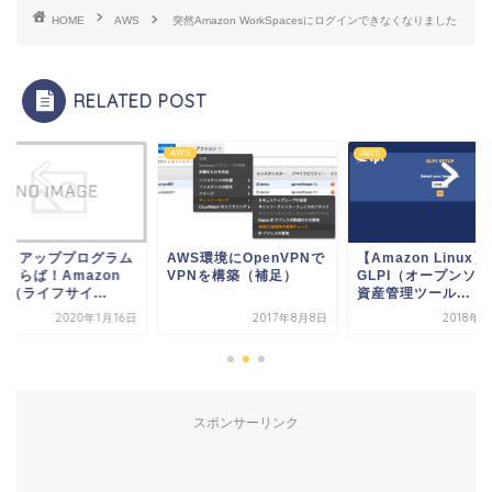
HOME
AWS
突然Amazon WorkSpacesにログインできなくなりました
RELATED POST
AWS
AWS
ックアッププログラム
AWS環境にOpenVPNで
【Amazon Linux】
おさらば！Amazon
VPNを構築（補足）
GLPI（オープンソ
M（ライフサイ...
資産管理ツール...
2020年1月16日
2017年8月8日
2018年
スポンサーリンク