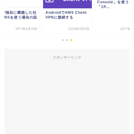
Console」を使うな
「1P...
C2で独自に構築した社
AndroidでAWS Client
用DNSを使う場合の設
VPNに接続する
2017年4月10日
2020年9月3日
2017年8
スポンサーリンク