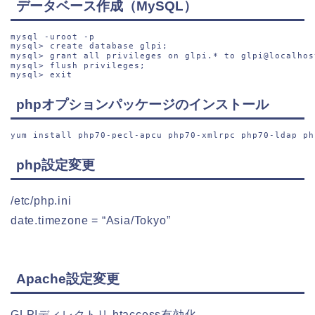
データベース作成（MySQL）
mysql -uroot -p

mysql> create database glpi;

mysql> grant all privileges on glpi.* to glpi@localho
mysql> flush privileges;

mysql> exit
phpオプションパッケージのインストール
yum install php70-pecl-apcu php70-xmlrpc php70-ldap ph
php設定変更
/etc/php.ini
date.timezone = “Asia/Tokyo”
Apache設定変更
GLPIディレクトリ.htaccess有効化