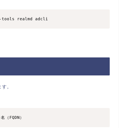
-tools realmd adcli
ます。
イン名（FQDN）