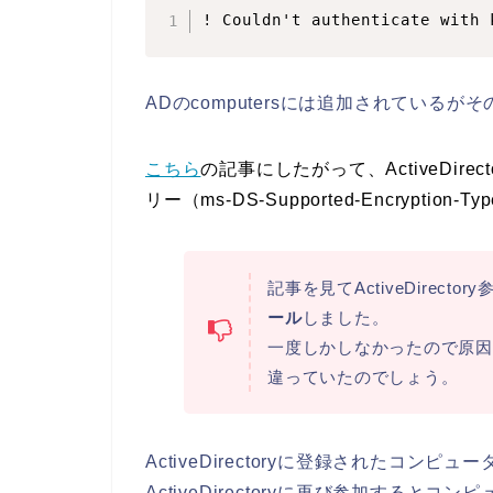
! Couldn't authenticate wit
ADのcomputersには追加されている
こちら
の記事にしたがって、ActiveDire
リー（ms-DS-Supported-Encryption
記事を見てActiveDirec
ール
しました。
一度しかしなかったので原因
違っていたのでしょう。
ActiveDirectoryに登録されたコン
ActiveDirectoryに再び参加する