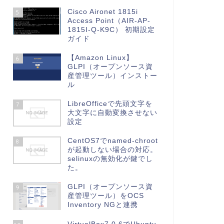
Cisco Aironet 1815i
5
Access Point（AIR-AP-
1815I-Q-K9C） 初期設定
ガイド
【Amazon Linux】
6
GLPI（オープンソース資
産管理ツール）インストー
ル
LibreOfficeで先頭文字を
7
大文字に自動変換させない
設定
CentOS7でnamed-chroot
8
が起動しない場合の対応。
selinuxの無効化が鍵でし
た。
GLPI（オープンソース資
9
産管理ツール）をOCS
Inventory NGと連携