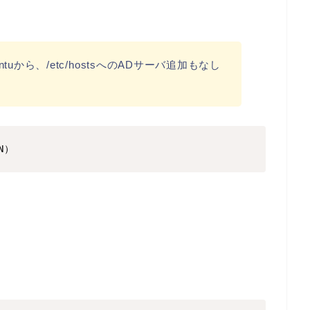
uから、/etc/hostsへのADサーバ追加もなし
N）