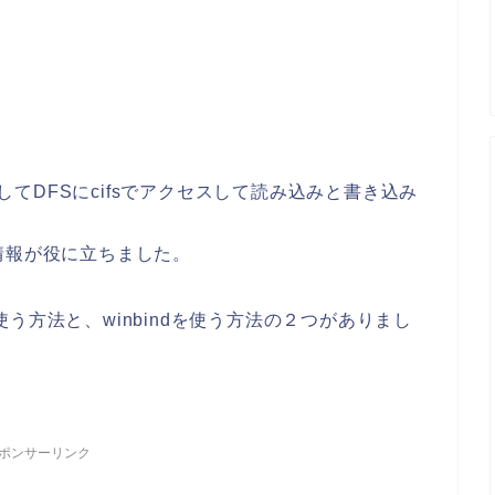
toryに参加してDFSにcifsでアクセスして読み込みと書き込み
情報が役に立ちました。
lmdと使う方法と、winbindを使う方法の２つがありまし
ポンサーリンク