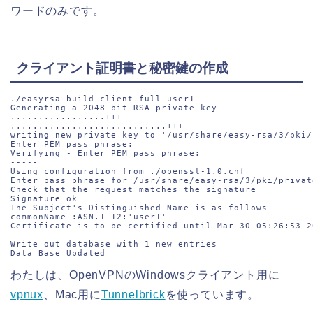
ワードのみです。
クライアント証明書と秘密鍵の作成
./easyrsa build-client-full user1

Generating a 2048 bit RSA private key

.................+++

............................+++

writing new private key to '/usr/share/easy-rsa/3/pki/
Enter PEM pass phrase:

Verifying - Enter PEM pass phrase:

-----

Using configuration from ./openssl-1.0.cnf

Enter pass phrase for /usr/share/easy-rsa/3/pki/privat
Check that the request matches the signature

Signature ok

The Subject's Distinguished Name is as follows

commonName :ASN.1 12:'user1'

Certificate is to be certified until Mar 30 05:26:53 2
Write out database with 1 new entries

Data Base Updated
わたしは、OpenVPNのWindowsクライアント用に
vpnux
、Mac用に
Tunnelbrick
を使っています。