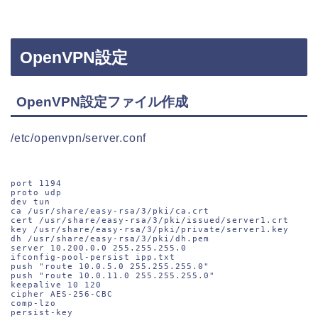
OpenVPN設定
OpenVPN設定ファイル作成
/etc/openvpn/server.conf
port 1194

proto udp

dev tun

ca /usr/share/easy-rsa/3/pki/ca.crt

cert /usr/share/easy-rsa/3/pki/issued/server1.crt

key /usr/share/easy-rsa/3/pki/private/server1.key

dh /usr/share/easy-rsa/3/pki/dh.pem

server 10.200.0.0 255.255.255.0

ifconfig-pool-persist ipp.txt

push "route 10.0.5.0 255.255.255.0"

push "route 10.0.11.0 255.255.255.0"

keepalive 10 120

cipher AES-256-CBC

comp-lzo

persist-key
