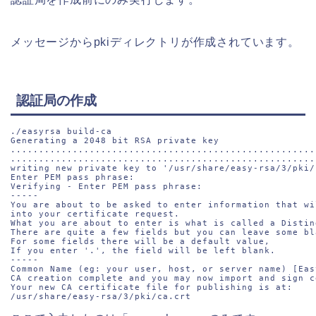
メッセージからpkiディレクトリが作成されています。
認証局の作成
./easyrsa build-ca

Generating a 2048 bit RSA private key

.......................................................
......................................................
writing new private key to '/usr/share/easy-rsa/3/pki/
Enter PEM pass phrase:

Verifying - Enter PEM pass phrase:

-----

You are about to be asked to enter information that wi
into your certificate request.

What you are about to enter is what is called a Distin
There are quite a few fields but you can leave some bla
For some fields there will be a default value,

If you enter '.', the field will be left blank.

-----

Common Name (eg: your user, host, or server name) [Eas
CA creation complete and you may now import and sign c
Your new CA certificate file for publishing is at:

/usr/share/easy-rsa/3/pki/ca.crt