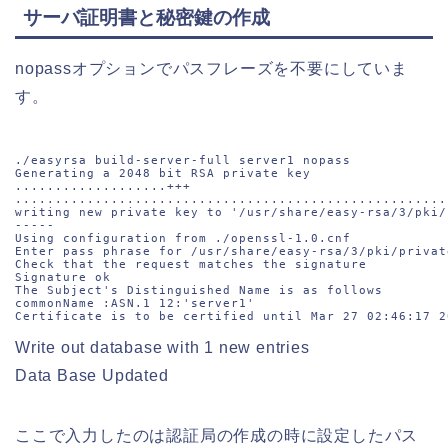
サーバ証明書と秘密鍵の作成
nopassオプションでパスフレーズを不要にしていま
す。
./easyrsa build-server-full server1 nopass

Generating a 2048 bit RSA private key

...................+++

......................................................
writing new private key to '/usr/share/easy-rsa/3/pki/
-----

Using configuration from ./openssl-1.0.cnf

Enter pass phrase for /usr/share/easy-rsa/3/pki/privat
Check that the request matches the signature

Signature ok

The Subject's Distinguished Name is as follows

commonName :ASN.1 12:'server1'

Certificate is to be certified until Mar 27 02:46:17 2
Write out database with 1 new entries
Data Base Updated
ここで入力したのは認証局の作成の時に設定したパス