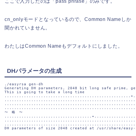
ここで入力したのは「pass phrase」のみです。
cn_onlyモードとなっているので、Common Nameしか
聞かれていません。
わたしはCommon Nameもデフォルトにしました。
DHパラメータの生成
./easyrsa gen-dh

Generating DH parameters, 2048 bit long safe prime, ge
This is going to take a long time

....................................................+.
......................................................
......................................................
......................................................
〜　略　〜

....................................+.................
......................................................
......................................................
DH parameters of size 2048 created at /usr/share/easy-