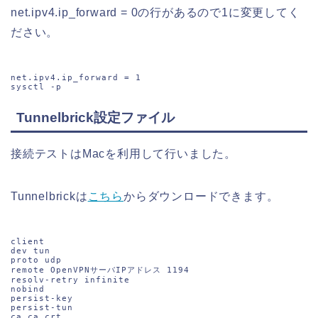
net.ipv4.ip_forward = 0の行があるので1に変更してく
ださい。
net.ipv4.ip_forward = 1

sysctl -p
Tunnelbrick設定ファイル
接続テストはMacを利用して行いました。
Tunnelbrickは
こちら
からダウンロードできます。
client

dev tun

proto udp

remote OpenVPNサーバIPアドレス 1194

resolv-retry infinite

nobind

persist-key

persist-tun

ca ca.crt
