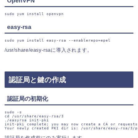
OpenVPN
sudo 
yum 
install 
openvpn
easy-rsa
sudo 
yum 
install 
easy-rsa 
--enablerepo
=
epel
/usr/share/easy-rsaに導入されます。
認証局と鍵の作成
認証局の初期化
sudo 
-s
cd /usr/share/easy-rsa/3

./easyrsa init-pki

init-pki complete; you may now create a CA or requests.
Your newly created PKI dir is: /usr/share/easy-rsa/3/p
認証局を作成前にのみ実行します。