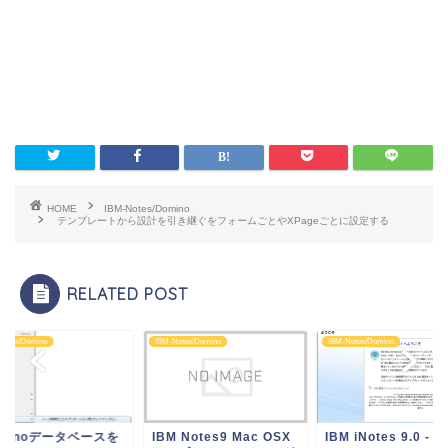
HOME
IBM-Notes/Domino
テンプレートから設計を引き継ぐをフォームごとやXPageごとに設定する
RELATED POST
Notes/Domino
IBM-Notes/Domino
IBM-Notes/Domino
ominoデータベースを
IBM Notes9 Mac OSX
IBM iNotes 9.0 - I