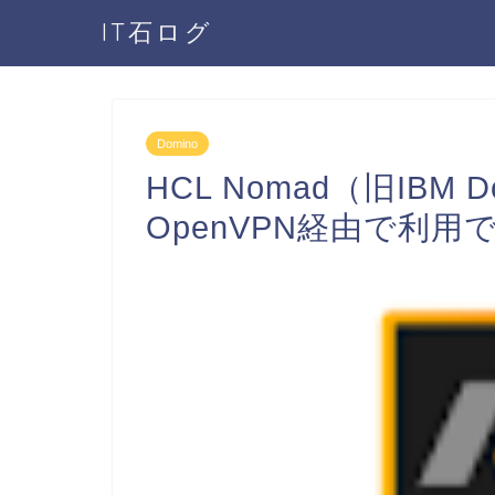
IT石ログ
Domino
HCL Nomad（旧IBM Do
OpenVPN経由で利