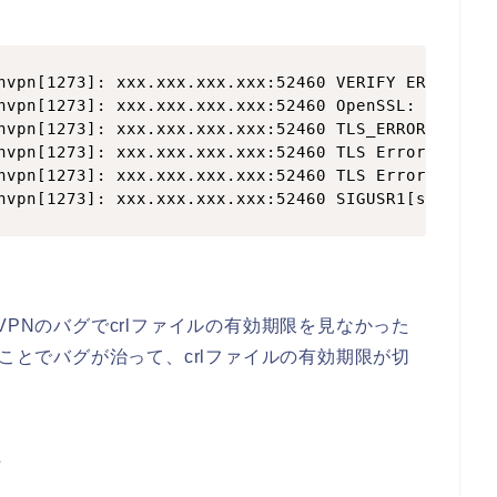
nvpn[1273]: xxx.xxx.xxx.xxx:52460 VERIFY ERROR: de
nvpn[1273]: xxx.xxx.xxx.xxx:52460 OpenSSL: error:1
nvpn[1273]: xxx.xxx.xxx.xxx:52460 TLS_ERROR: BIO r
nvpn[1273]: xxx.xxx.xxx.xxx:52460 TLS Error: TLS o
nvpn[1273]: xxx.xxx.xxx.xxx:52460 TLS Error: TLS h
nvpn[1273]: xxx.xxx.xxx.xxx:52460 SIGUSR1[soft,tls
VPNのバグでcrlファイルの有効期限を見なかった
たことでバグが治って、crlファイルの有効期限が切
た