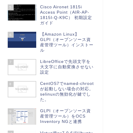
Cisco Aironet 1815i
5
Access Point（AIR-AP-
1815I-Q-K9C） 初期設定
ガイド
【Amazon Linux】
6
GLPI（オープンソース資
産管理ツール）インストー
ル
LibreOfficeで先頭文字を
7
大文字に自動変換させない
設定
CentOS7でnamed-chroot
8
が起動しない場合の対応。
selinuxの無効化が鍵でし
た。
GLPI（オープンソース資
9
産管理ツール）をOCS
Inventory NGと連携